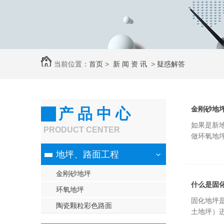
当前位置：
首页
>
新 闻 资 讯
>
疑惑解答
金刚砂地
产 品 中 心
如果是新
PRODUCT CENTER
做环氧地坪
地坪、路面工程
金刚砂地坪
什么是固
环氧地坪
固化地坪
陶瓷颗粒彩色路面
土地坪）