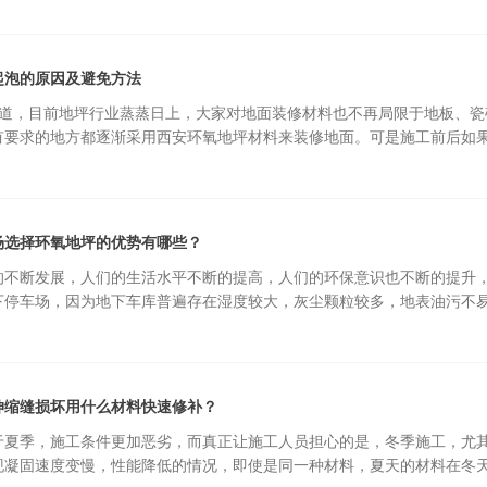
起泡的原因及避免方法
  大家都知道，目前地坪行业蒸蒸日上，大家对地面装修材料也不再局
有要求的地方都逐渐采用西安环氧地坪材料来装修地面。可是施工前后如
场选择环氧地坪的优势有哪些？
不断发展，人们的生活水平不断的提高，人们的环保意识也不断的提升，
下停车场，因为地下车库普遍存在湿度较大，灰尘颗粒较多，地表油污不
伸缩缝损坏用什么材料快速修补？
夏季，施工条件更加恶劣，而真正让施工人员担心的是，冬季施工，尤其是小
凝固速度变慢，性能降低的情况，即使是同一种材料，夏天的材料在