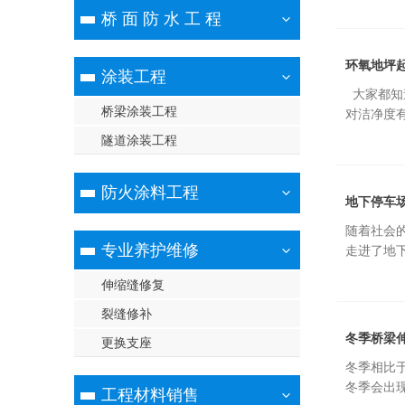
桥 面 防 水 工 程
环氧地坪
涂装工程

桥梁涂装工程
对洁净度
隧道涂装工程
防火涂料工程
地下停车
随着社会的
专业养护维修
走进了地
伸缩缝修复
裂缝修补
冬季桥梁
更换支座
冬季相比于
冬季会出现
工程材料销售