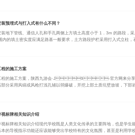
安装预埋式与打入式有什么不同？
安装地下管线、通信人孔和手孔两侧上方填土高度小于 1．3m 的路段，
范围内的填土密实度应满足路基一般要求，土方路段护栏采用打入式立柱
工程的施工方案
工程的施工方案，陕西九游会·J9-官方网来分
石部分采用风镐或风枪打浅孔辅以弱爆破，开挖上部土质坑壁放坡，下部
导视标牌相关知识介绍
导视标牌相关知识介绍现代学校既是人类文化传承的主要阵地，也是学生
要实现基本的导视指示功能还应该能够突出学校特有的文化氛围，甚至是利用学校导视系统