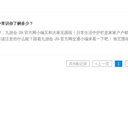
小常识你了解多少？
，九游会·J9-官方网小编又和大家见面啦！日常生活中护栏
应该注意些什么呢？跟着九游会·J9-官方网交通小编来看一下吧！ 铁艺
共9条记录
<上一页
1