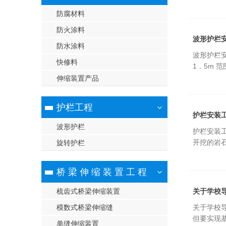
防腐材料
防火涂料
波形护栏
防水涂料
波形护栏
快修料
1．5m 
伸缩装置产品
护栏工程
护栏安装
波形护栏
护栏安装
开挖的岩
旋转护栏
基坑…
桥 梁 伸 缩 装 置 工 程
梳齿式桥梁伸缩装置
关于学校
模数式桥梁伸缩缝
关于学校
但
单缝伸缩装置