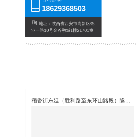
18629368503
地址：陕西省西安市高新区锦
业一路10号金谷融城1幢21701室
稻香街东延（胜利路至东环山路段）隧道防火涂装建设工程