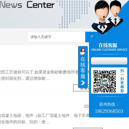
搜索
在
2020/10/23
线
客
扫
照工艺做就可以了;如果是金刚砂耐磨地坪老地面不建议
一
服
剂，通过增加耐… 
扫
更
精
查看详情
彩
咨询热线：
2023/3/24
18629368503
的混凝土地面，地坪（如工厂混凝土地坪、地下车库等混凝
坪。实施固化地坪的目标、目的：使…