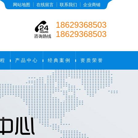
网站地图
在线留言
联系我们
企业商铺
18629368503
18629368503
程
产 品 中 心
经 典 案 例
资 质 荣 誉