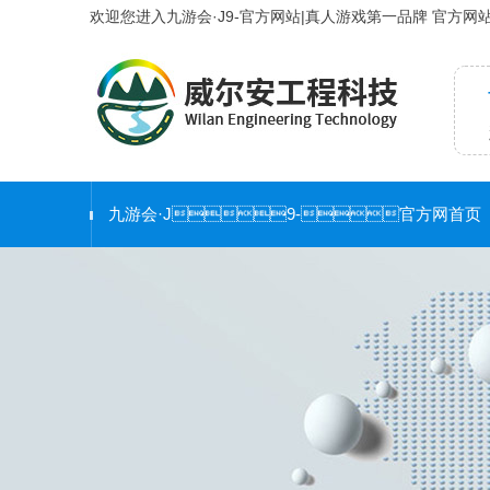
欢迎您进入九游会·J9-官方网站|真人游戏第一品牌 官方网
九游会·J9-官方网首页
新 闻 资 讯
合 作 客 户
护栏工程