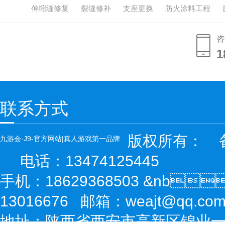
伸缩缝修复
裂缝修补
支座更换
防火涂料工程
咨
1
1
联系方式
版权所有：
备
九游会·J9-官方网站|真人游戏第一品牌
电话：13474125445
手机：18629368503 &nb
13016676 邮箱：weajt@qq.co
地址：陕西省西安市高新区锦业一路