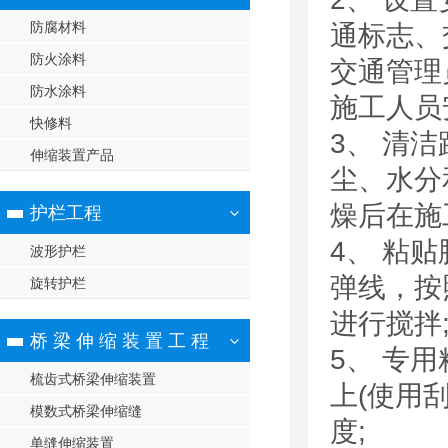
防腐材料
通标志、
防火涂料
交通管理
防水涂料
施
快修料
3、 清
伸缩装置产品
尘、水分和
燥后在施
护栏工程
4、 粘
波形护栏
弹线，按
旋转护栏
进行搅拌
桥 梁 伸 缩 装 置 工 程
5、 专
梳齿式桥梁伸缩装置
上(使用
模数式桥梁伸缩缝
度;
单缝伸缩装置