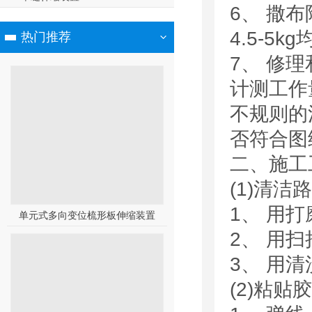
6、 撒
4.5-5k
热门推荐
7、 修
计测工作
不规则的
否符合图纸
二、施工
(1)清洁
1、 用
单元式多向变位梳形板伸缩装置
2、 用
3、 用
(2)粘贴