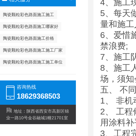
4、施工
5、每天
陶瓷颗粒彩色路面施工施工
量和施工
陶瓷颗粒彩色路面施工哪家好
6、爱惜
陶瓷颗粒彩色路面施工价格
禁浪费;
陶瓷颗粒彩色路面施工施工厂家
7、施工
陶瓷颗粒彩色路面施工施工单位
8、
场，须知
咨询热线
五、 不
18629368503
1、 非
2
地址：陕西省西安市高新区锦
业一路10号金谷融城1幢21701室
用涂料补
3、工程