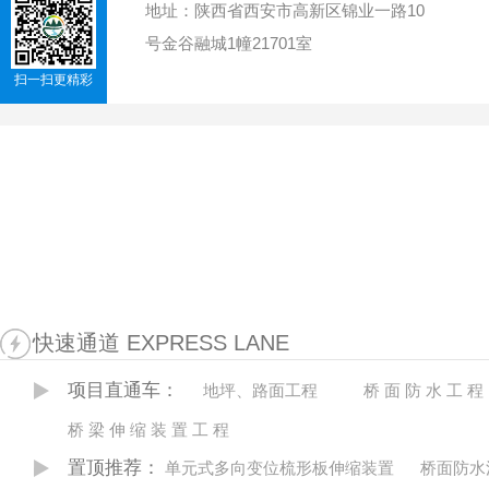
地址：陕西省西安市高新区锦业一路10
号金谷融城1幢21701室
扫一扫更精彩
快速通道 EXPRESS LANE
项目直通车：
地坪、路面工程
桥 面 防 水 工 程
桥 梁 伸 缩 装 置 工 程
置顶推荐：
单元式多向变位梳形板伸缩装置
桥面防水