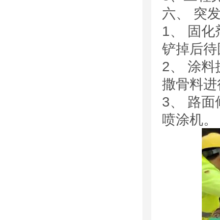
六、 突
1、 固化
铲掉后待
2、 涂
撒骨料进行
3、 路
喷涂机。