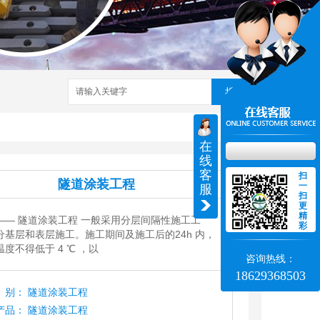
搜索
在
线
客
扫
隧道涂装工程
一
服
扫
更
精
——
隧道涂装工程 一般采用分层间隔性施工工
彩
基层和表层施工。施工期间及施工后的24h 内，
不得低于 4 ℃ ，以 
咨询热线：
18629368503
别：
隧道涂装工程
产品：
隧道涂装工程