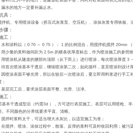
 ）修补凹凸不平的地方，使隧道砼表面平整；同时对砼表面特别光滑的
 ）漏水的地方一定要补漏止水。
机具：
搅拌机、专用喷涂设备（挤压式灰浆泵、空压机）、涂抹灰浆专用铁板、清洗用具
步骤：
施工：
）水和涂料以（ 0.70 ～ 0.75 ）： 1 的比例混合，用搅拌机搅拌
 ）用少量的浆料做间距为 2.5m 的横条状厚度标志，作为喷涂施工的参照
 ）用喷涂机从隧道的腰部向顶部（从下而上）进行喷涂，每次喷涂厚度 3 ～
 ）待首次喷涂基本干透后，继续喷涂第二次，如此循环，直至喷涂到设计
 ）因喷涂表面不够光滑，所以在较后一次喷涂后，要立即用料浆进
度；
 ）基层完工后，要求涂层表面平整、光滑、洁净。
施工：
基本干透成型后（约需3d ），方可进行表层施工。表层可以用喷枪、羊毛
差。不同颜色的分界线要求平直、清晰。
 ）搅拌时浆料太干，可适当增大水灰比，以适宜施工为准；
2 ）在搅拌、喷涂、涂抹过程中，散落、反弹的浆料可及时收回利用；被