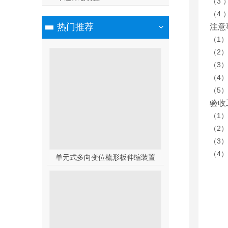
（3
（4
热门推荐
注意
（1
（2）
（3
（4
（5
验收
（1
（2
（3
（4
单元式多向变位梳形板伸缩装置