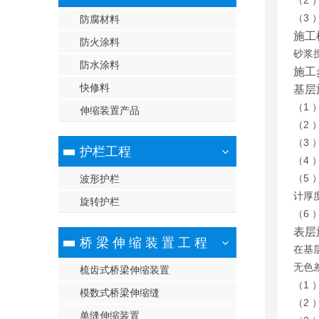
（2
（3
防腐材料
施工
防火涂料
砂浆
防水涂料
施工
快修料
基层
（1 
伸缩装置产品
（2
（3
护栏工程
（4
（5
波形护栏
计厚
旋转护栏
（6
表层
桥 梁 伸 缩 装 置 工 程
在基层
无色
梳齿式桥梁伸缩装置
（1
模数式桥梁伸缩缝
（
单缝伸缩装置