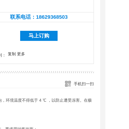
联系电话：
18629368503
18629368503
马上订购
复制
更多
到：
手机扫一扫
，环境温度不得低于 4 ℃ ，以防止遭受冻害。在极