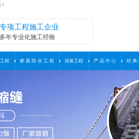
站！
专项工程施工企业
多年专业化施工经验
工程
桥 面 防 水 工 程
涂装工程
产 品 中 心
经 典