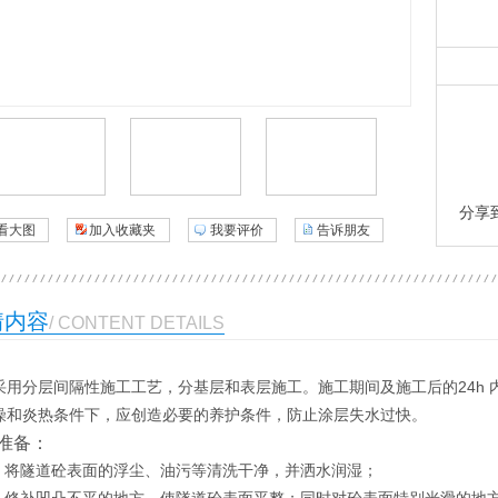
分享
看大图
加入收藏夹
我要评价
告诉朋友
情内容
/ CONTENT DETAILS
采用分层间隔性施工工艺，分基层和表层施工。施工期间及施工后的24h 内
燥和炎热条件下，应创造必要的养护条件，防止涂层失水过快。
准备：
 ）将隧道砼表面的浮尘、油污等清洗干净，并洒水润湿；