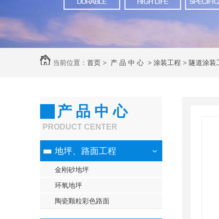
当前位置：
首页
>
产 品 中 心
>
涂装工程
>
隧道涂装
产 品 中 心
PRODUCT CENTER
地坪、路面工程
金刚砂地坪
环氧地坪
陶瓷颗粒彩色路面