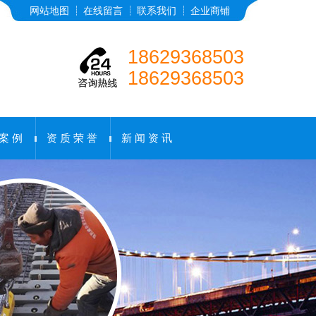
网站地图
在线留言
联系我们
企业商铺
18629368503
18629368503
 案 例
资 质 荣 誉
新 闻 资 讯