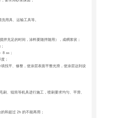
地方，要求用砂浆抹面；
、运输工具等。
 20min （搅拌充足的时间，涂料要随拌随用），成稠浆状；
物；
 8 ㎜；
厚度；
行手工补填找平、修整，使涂层表面平整光滑，使涂层达到设
刷、辊筒等机具进行施工，喷刷要求均匀、平滑、
污染的和超过 2h 的不能再用；