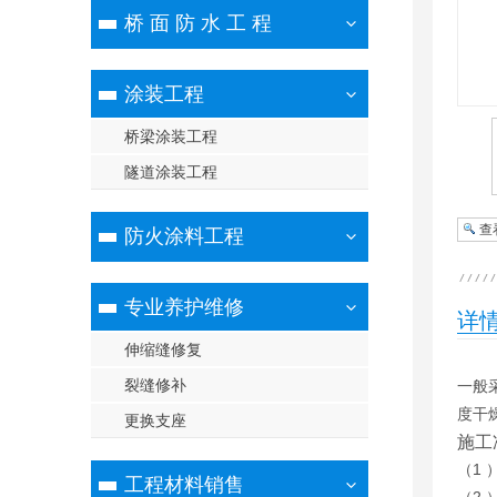
桥 面 防 水 工 程
涂装工程
桥梁涂装工程
隧道涂装工程
查
防火涂料工程
专业养护维修
详
伸缩缝修复
裂缝修补
一般
度干
更换支座
施工
（1
工程材料销售