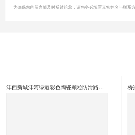
 为确保您的留言能及时反馈给您，请您务必填写真实姓名与联
沣西新城沣河绿道彩色陶瓷颗粒防滑路面工程
桥