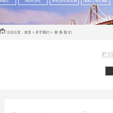
当前位置：
首页
>
关于我们
>
联 系 我 们
栏目