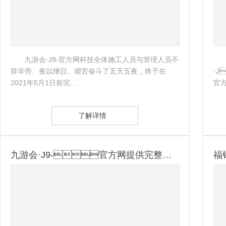
九游会·J9-官方网科技全体施工人员与管理人员不
辞辛劳、夜以继日、艰苦奋斗了五天五夜，终于在
·J
2021年5月1日前完…
官
常
了解详情
九游会·J9-官方网提供完整的设计，货真价实的产品,组织安装一站式服务
福