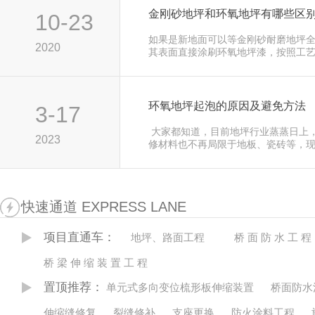
金刚砂地坪和环氧地坪有哪些区
10-23
如果是新地面可以等金刚砂耐磨地坪
2020
其表面直接涂刷环氧地坪漆，按照
果是金刚砂耐磨地坪老地面不…
环氧地坪起泡的原因及避免方法
3-17
 大家都知道，目前地坪行业蒸蒸日
2023
修材料也不再局限于地板、瓷砖等，
厂房、电子仪器房、手术室等地…
快速通道 EXPRESS LANE
项目直通车：
地坪、路面工程
桥 面 防 水 工 程
桥 梁 伸 缩 装 置 工 程
置顶推荐：
单元式多向变位梳形板伸缩装置
桥面防水
伸缩缝修复
裂缝修补
支座更换
防火涂料工程