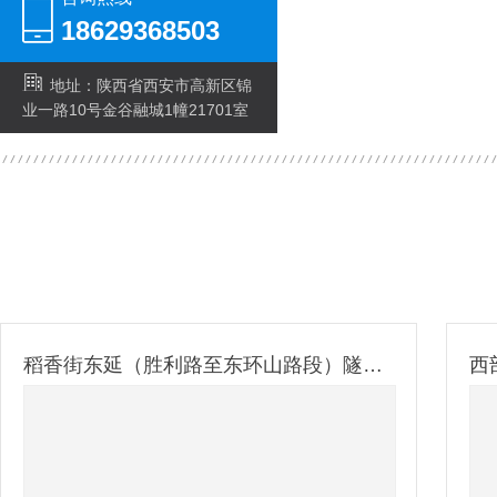
18629368503
地址：陕西省西安市高新区锦
业一路10号金谷融城1幢21701室
稻香街东延（胜利路至东环山路段）隧道防火涂装建设工程
西