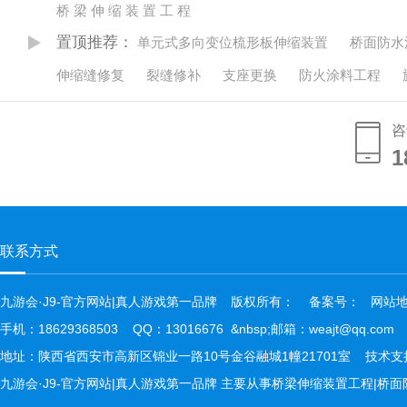
桥 梁 伸 缩 装 置 工 程
置顶推荐：
单元式多向变位梳形板伸缩装置
桥面防水
伸缩缝修复
裂缝修补
支座更换
防火涂料工程
咨
1
1
联系方式
九游会·J9-官方网站|真人游戏第一品牌
版权所有：
备案号：
网站
手机：18629368503 QQ：13016676 &nbsp;邮箱：weajt@qq.com
地址：陕西省西安市高新区锦业一路10号金谷融城1幢21701室 技术支持： 
九游会·J9-官方网站|真人游戏第一品牌 主要从事桥梁伸缩装置工程|