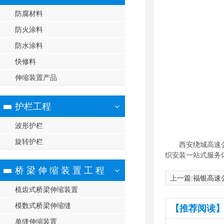
防腐材料
防火涂料
防水涂料
快修料
伸缩装置产品
护栏工程
波形护栏
旋转护栏
西安绕城高速公
织安装一站式服务
桥 梁 伸 缩 装 置 工 程
上一篇:
福银高速
梳齿式桥梁伸缩装置
模数式桥梁伸缩缝
【推荐阅读】
单缝伸缩装置