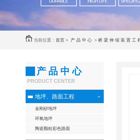
当前位置：
首页
>
产 品 中 心
>
桥 梁 伸 缩 装 置 工
伸缩装置
产 品 中 心
PRODUCT CENTER
地坪、路面工程
金刚砂地坪
环氧地坪
陶瓷颗粒彩色路面