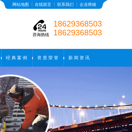
网站地图
在线留言
联系我们
企业商铺
18629368503
18629368503
经 典 案 例
资 质 荣 誉
新 闻 资 讯