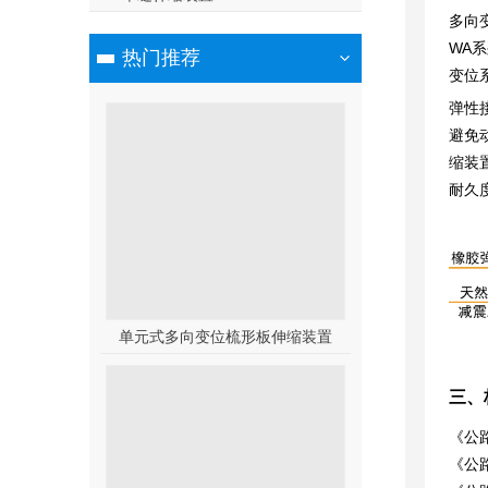
多向
WA系
热门推荐
变位
弹性
避免
缩装
耐久
单元式多向变位梳形板伸缩装置
三、
《公路
《公路