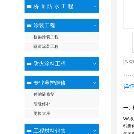
桥 面 防 水 工 程
涂装工程
桥梁涂装工程
隧道涂装工程
查
防火涂料工程
专业养护维修
详
伸缩缝修复
裂缝修补
一、
更换支座
WA
行悉
工程材料销售
多向