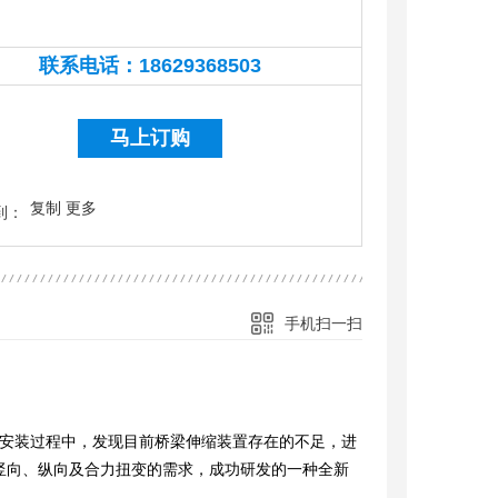
联系电话：
18629368503
18629368503
马上订购
复制
更多
到：
手机扫一扫
中，发现目前桥梁伸缩装置存在的不足，进
竖向、纵向及合力扭变的需求，成功研发的一种全新