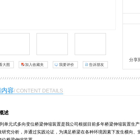
分享
看大图
加入收藏夹
我要评价
告诉朋友
情内容
/ CONTENT DETAILS
概述
系列单元式多向变位桥梁伸缩装置是我公司根据目前多年桥梁伸缩装置生产安装过程
数研究分析，并通过实践论证，为满足桥梁在各种环境因素下发生横向、
变位桥梁伸缩装置。