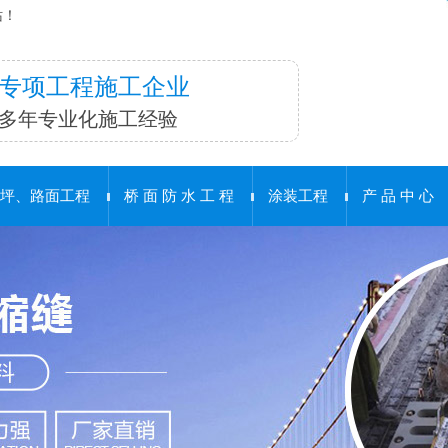
站！
专项工程施工企业
多年专业化施工经验
坪、路面工程
桥 面 防 水 工 程
涂装工程
产 品 中 心