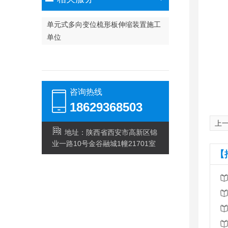
单元式多向变位梳形板伸缩装置施工
单位
咨询热线
18629368503
上一
地址：陕西省西安市高新区锦
业一路10号金谷融城1幢21701室
【