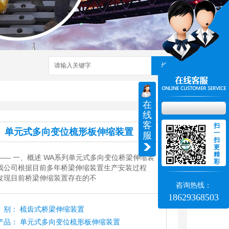
搜索
在
线
客
扫
单元式多向变位梳形板伸缩装置
一
服
扫
更
精
——
一、概述 WA系列单元式多向变位桥梁伸缩装
彩
公司根据目前多年桥梁伸缩装置生产安装过程
现目前桥梁伸缩装置存在的不
咨询热线：
18629368503
别：
梳齿式桥梁伸缩装置
产品：
单元式多向变位梳形板伸缩装置