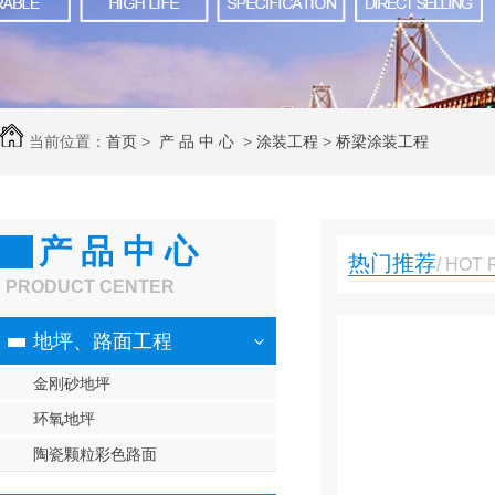
当前位置：
首页
>
产 品 中 心
>
涂装工程
>
桥梁涂装工程
产 品 中 心
热门推荐
/ HOT
PRODUCT CENTER
地坪、路面工程
金刚砂地坪
环氧地坪
陶瓷颗粒彩色路面