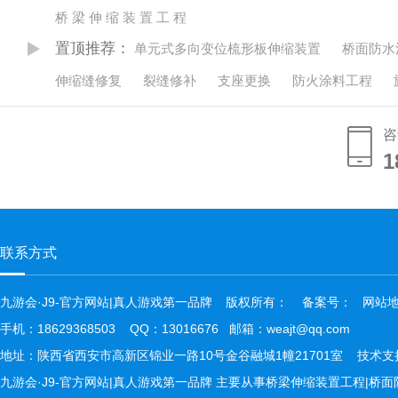
桥 梁 伸 缩 装 置 工 程
置顶推荐：
单元式多向变位梳形板伸缩装置
桥面防水
伸缩缝修复
裂缝修补
支座更换
防火涂料工程
咨
1
1
联系方式
九游会·J9-官方网站|真人游戏第一品牌
版权所有：
备案号：
网站
手机：18629368503 QQ：13016676 邮箱：weajt@qq.com
地址：陕西省西安市高新区锦业一路10号金谷融城1幢21701室  技术
九游会·J9-官方网站|真人游戏第一品牌 主要从事桥梁伸缩装置工