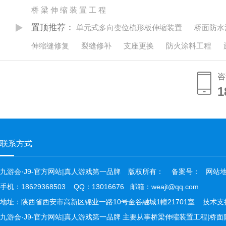
桥 梁 伸 缩 装 置 工 程
置顶推荐：
单元式多向变位梳形板伸缩装置
桥面防水
伸缩缝修复
裂缝修补
支座更换
防火涂料工程
咨
1
1
联系方式
九游会·J9-官方网站|真人游戏第一品牌
版权所有：
备案号：
网站
手机：18629368503 QQ：13016676 邮箱：weajt@qq.com
地址：陕西省西安市高新区锦业一路10号金谷融城1幢21701室  技术
九游会·J9-官方网站|真人游戏第一品牌 主要从事桥梁伸缩装置工程|