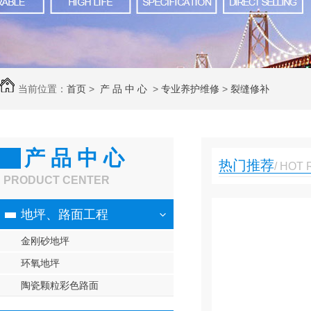
当前位置：
首页
>
产 品 中 心
>
专业养护维修
>
裂缝修补
产 品 中 心
热门推荐
/ HOT
PRODUCT CENTER
地坪、路面工程
金刚砂地坪
环氧地坪
陶瓷颗粒彩色路面