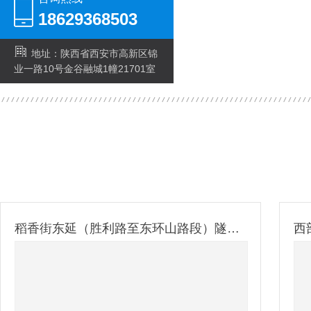
18629368503
地址：陕西省西安市高新区锦
业一路10号金谷融城1幢21701室
稻香街东延（胜利路至东环山路段）隧道防火涂装建设工程
西