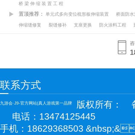
桥 梁 伸 缩 装 置 工 程
置顶推荐：
单元式多向变位梳形板伸缩装置
桥面防水
伸缩缝修复
裂缝修补
支座更换
防火涂料工程
咨
1
1
联系方式
版权所有：
备
九游会·J9-官方网站|真人游戏第一品牌
电话：13474125445
手机：18629368503 &nbs