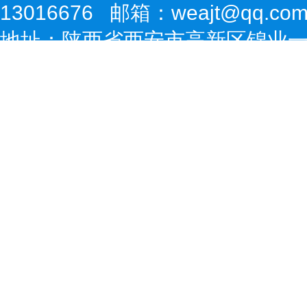
13016676 邮箱：weajt@qq.co
地址：陕西省西安市高新区锦业一路10号金
技术支持： 
九游会·J9-官方网站|真
程|桥面防水涂装工程|护栏安装工
来咨询!