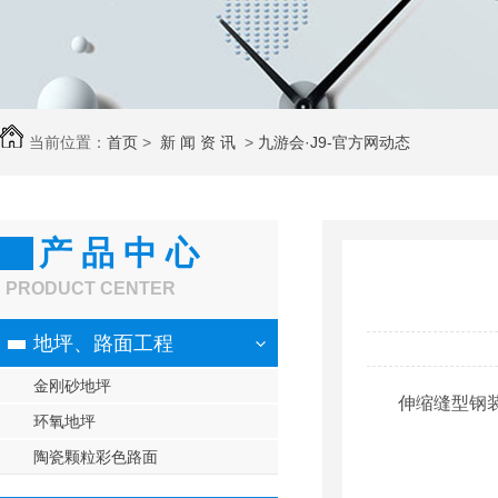
当前位置：
首页
>
新 闻 资 讯
>
九游会·J9-官方网动态
产 品 中 心
PRODUCT CENTER
地坪、路面工程
金刚砂地坪
伸缩缝型钢
环氧地坪
陶瓷颗粒彩色路面